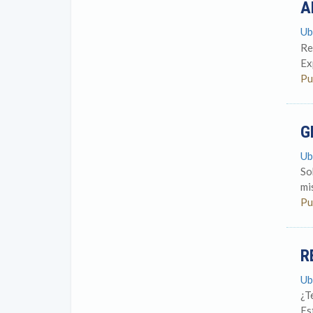
A
Ub
Re
Ex
Pu
G
Ub
So
mi
Pu
R
Ub
¿T
Es