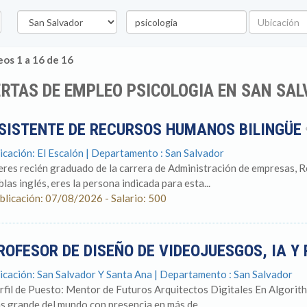
Departamento
Palabra
Ubicación
clave
os 1 a 16 de 16
RTAS DE EMPLEO PSICOLOGIA EN SAN SA
SISTENTE DE RECURSOS HUMANOS BILINGÜE
icación: El Escalón | Departamento : San Salvador
 eres recién graduado de la carrera de Administración de empresas, 
blas inglés, eres la persona indicada para esta...
blicación: 07/08/2026 - Salario: 500
ROFESOR DE DISEÑO DE VIDEOJUESGOS, IA 
icación: San Salvador Y Santa Ana | Departamento : San Salvador
rfil de Puesto: Mentor de Futuros Arquitectos Digitales En Algorit
s grande del mundo con presencia en más de...