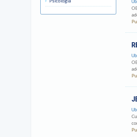
Psicología
Ub
OB
ad
Pu
R
Ub
OB
ad
Pu
J
Ub
Cu
co
Pu