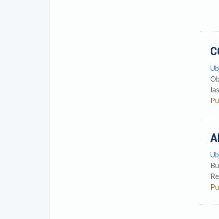
C
Ub
Ob
la
Pu
A
Ub
Bu
Re
Pu