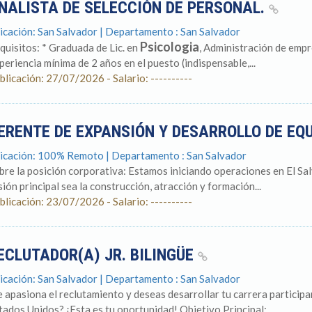
NALISTA DE SELECCIÓN DE PERSONAL.
icación: San Salvador | Departamento : San Salvador
Psicologia
quisitos: * Graduada de Lic. en
, Administración de empres
periencia mínima de 2 años en el puesto (indispensable,...
blicación: 27/07/2026 - Salario: ----------
ERENTE DE EXPANSIÓN Y DESARROLLO DE EQ
icación: 100% Remoto | Departamento : San Salvador
bre la posición corporativa: Estamos iniciando operaciones en El Sa
sión principal sea la construcción, atracción y formación...
blicación: 23/07/2026 - Salario: ----------
ECLUTADOR(A) JR. BILINGÜE
icación: San Salvador | Departamento : San Salvador
e apasiona el reclutamiento y deseas desarrollar tu carrera partici
tados Unidos? ¡Esta es tu oportunidad! Objetivo Principal:...