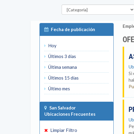
Categorías
Emple
Fecha de publicación
OFE
Hoy
A
Últimos 3 días
Ub
Última semana
Si
Últimos 15 días
ha
Pu
Último mes
San Salvador
P
Ubicaciones Frecuentes
Ub
Pe
Limpiar Filtro
má