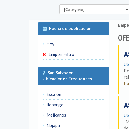
Categorías
Emple
Fecha de publicación
OFE
Hoy
A
Limpiar Filtro
Ub
Re
San Salvador
re
Ubicaciones Frecuentes
Pu
Escalón
A
Ilopango
Mejicanos
Ub
-M
Nejapa
de