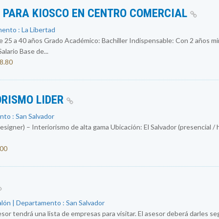
S PARA KIOSCO EN CENTRO COMERCIAL
ento : La Libertad
 a 40 años Grado Académico: Bachiller Indispensable: Con 2 años mín
ario Base de...
08.80
ORISMO LIDER
nto : San Salvador
igner) – Interiorismo de alta gama Ubicación: El Salvador (presencial / 
000
alón | Departamento : San Salvador
sor tendrá una lista de empresas para visitar. El asesor deberá darles segu