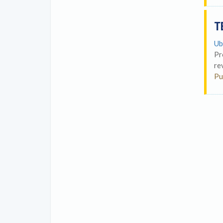
T
Ub
Pr
re
Pu