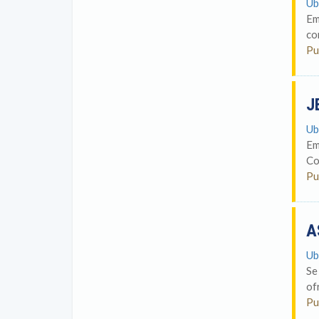
Ub
Em
co
Pu
J
Ub
Em
Co
Pu
A
Ub
Se
of
Pu