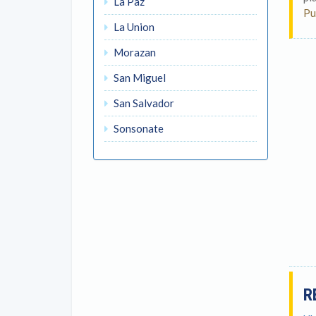
La Paz
Pu
La Union
Morazan
San Miguel
San Salvador
Sonsonate
R