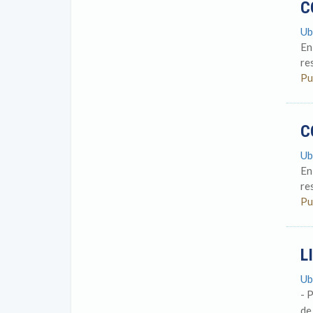
C
Ub
En
re
Pu
C
Ub
En
re
Pu
L
Ub
- 
d