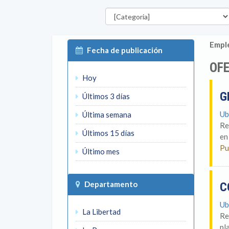
Categorías
Emple
Fecha de publicación
OFE
Hoy
G
Últimos 3 días
Ub
Última semana
Re
Últimos 15 días
en
Pu
Último mes
Departamento
C
Ub
La Libertad
Re
pl