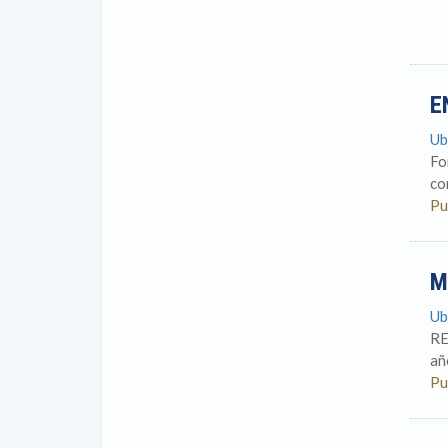
E
Ub
Fo
co
Pu
M
Ub
RE
añ
Pu