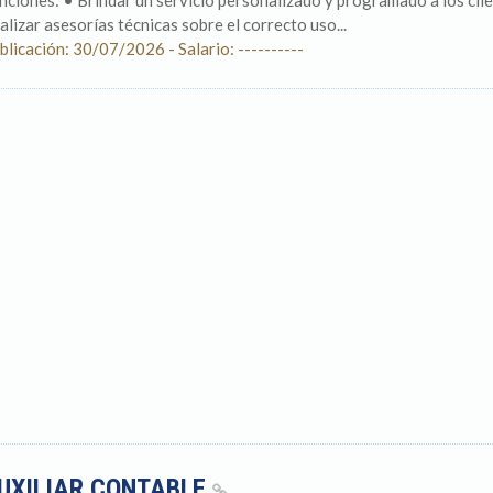
nciones: • Brindar un servicio personalizado y programado a los clie
alizar asesorías técnicas sobre el correcto uso...
blicación: 30/07/2026 - Salario: ----------
UXILIAR CONTABLE