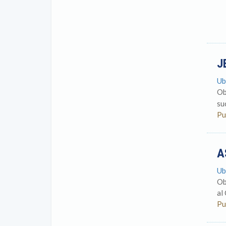
J
Ub
Ob
su
Pu
A
Ub
Ob
al
Pu