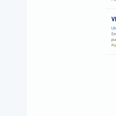
V
Ub
Em
pu
Pu