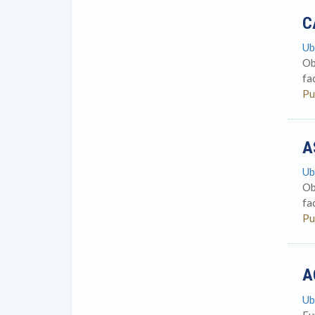
C
Ub
Ob
fa
Pu
A
Ub
Ob
fa
Pu
A
Ub