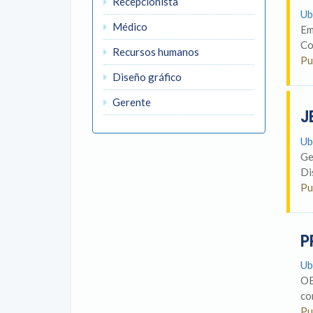
Recepcionista
Ub
Médico
Em
Co
Recursos humanos
Pu
Diseño gráfico
Gerente
J
Ub
Ge
Di
Pu
P
Ub
OB
co
Pu