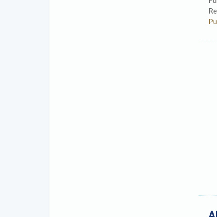
Fu
Re
Pu
A