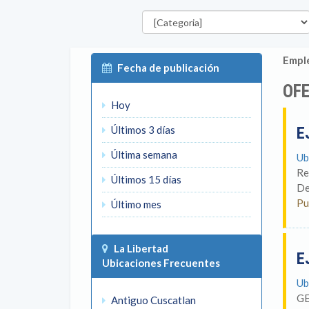
Categorías
Emple
Fecha de publicación
OFE
Hoy
Últimos 3 días
E
Última semana
Ub
Re
Últimos 15 días
De
Pu
Último mes
La Libertad
E
Ubicaciones Frecuentes
Ub
GE
Antiguo Cuscatlan