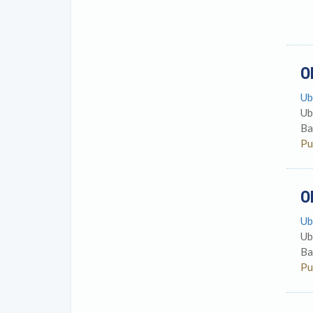
O
Ub
Ub
Ba
Pu
O
Ub
Ub
Ba
Pu