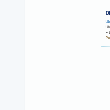
O
Ub
Ub
• 
Pu