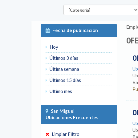
Categorías
Emple
Fecha de publicación
OFE
Hoy
O
Últimos 3 días
Ub
Última semana
Ub
Últimos 15 días
Ba
Pu
Último mes
San Miguel
O
Ubicaciones Frecuentes
Ub
Ub
Limpiar Filtro
Ba