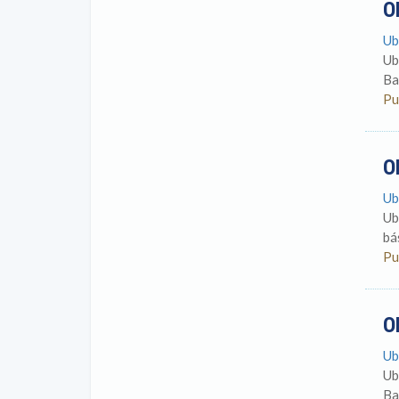
O
Ub
Ub
Ba
Pu
O
Ub
Ub
bá
Pu
O
Ub
Ub
Ba