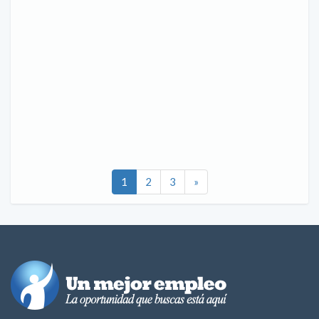
1
2
3
»