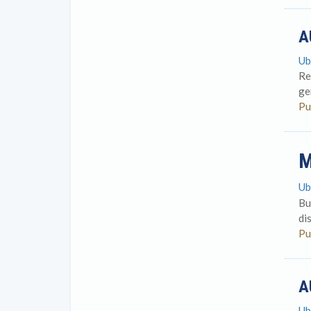
A
Ub
Re
ge
Pu
M
Ub
Bu
di
Pu
A
Ub