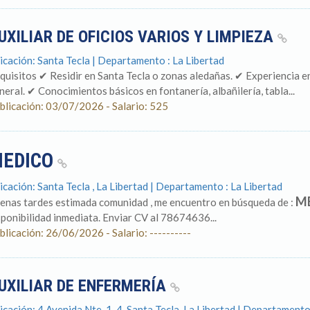
UXILIAR DE OFICIOS VARIOS Y LIMPIEZA
icación: Santa Tecla | Departamento : La Libertad
quisitos ✔ Residir en Santa Tecla o zonas aledañas. ✔ Experiencia e
neral. ✔ Conocimientos básicos en fontanería, albañilería, tabla...
blicación: 03/07/2026 - Salario: 525
EDICO
icación: Santa Tecla , La Libertad | Departamento : La Libertad
M
enas tardes estimada comunidad , me encuentro en búsqueda de :
sponibilidad inmediata. Enviar CV al 78674636...
blicación: 26/06/2026 - Salario: ----------
UXILIAR DE ENFERMERÍA
icación: 4 Avenida Nte. 1-4, Santa Tecla, La Libertad | Departamento