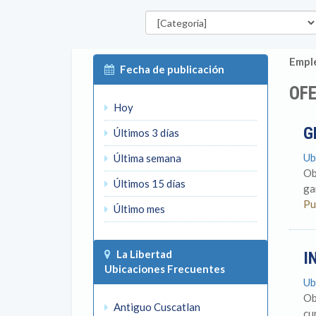
Categorías
Emple
Fecha de publicación
OFE
Hoy
G
Últimos 3 días
Ub
Última semana
Ob
Últimos 15 días
ga
Pu
Último mes
La Libertad
I
Ubicaciones Frecuentes
Ub
Ob
Antiguo Cuscatlan
cu