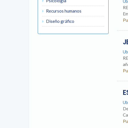
Psicología
Ub
RE
Recursos humanos
Em
Pu
Diseño gráfico
J
Ub
RE
añ
Pu
E
Ub
De
Ca
Pu