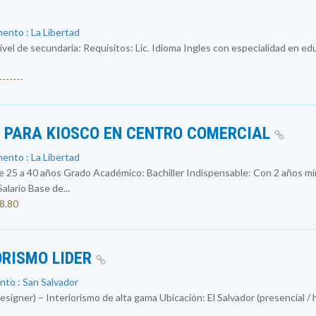
ento : La Libertad
ivel de secundaria: Requisitos: Lic. Idioma Ingles con especialidad en e
------
S PARA KIOSCO EN CENTRO COMERCIAL
ento : La Libertad
 a 40 años Grado Académico: Bachiller Indispensable: Con 2 años mín
ario Base de...
08.80
ORISMO LIDER
nto : San Salvador
igner) – Interiorismo de alta gama Ubicación: El Salvador (presencial / 