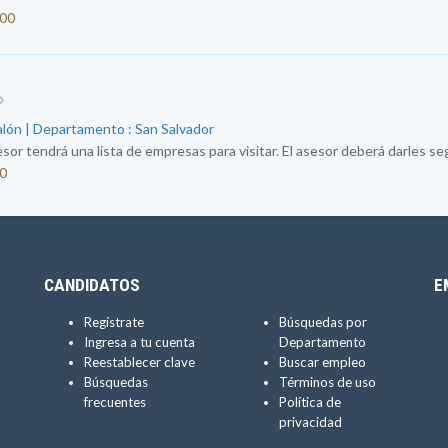
000
alón | Departamento : San Salvador
sor tendrá una lista de empresas para visitar. El asesor deberá darles segu
50
CANDIDATOS
E
Regístrate
Búsquedas por
Ingresa a tu cuenta
Departamento
Reestablecer clave
Buscar empleo
Búsquedas
Términos de uso
frecuentes
Política de
privacidad