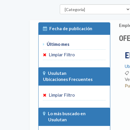
Categorías
Emple
Fecha de publicación
OF
Último mes
E
Limpiar Filtro
Ub
📋
Usulutan
Ubicaciones Frecuentes
Ve
Pu
Limpiar Filtro
Lo más buscado en
Usulutan