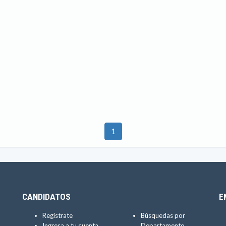
1
CANDIDATOS
E
Regístrate
Búsquedas por
Ingresa a tu cuenta
Departamento