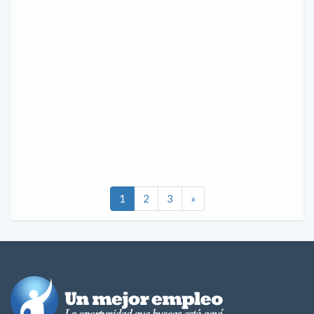
1
2
3
»