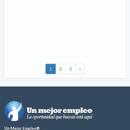
1
2
3
»
Un Mejor Empleo®