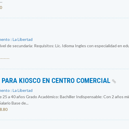
..
50
ento : La Libertad
ivel de secundaria: Requisitos: Lic. Idioma Ingles con especialidad en e
------
S PARA KIOSCO EN CENTRO COMERCIAL
ento : La Libertad
 a 40 años Grado Académico: Bachiller Indispensable: Con 2 años mín
ario Base de...
08.80