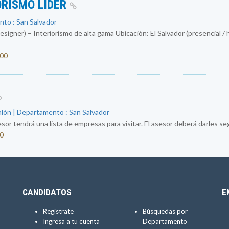
ORISMO LIDER
nto : San Salvador
igner) – Interiorismo de alta gama Ubicación: El Salvador (presencial / 
000
alón | Departamento : San Salvador
sor tendrá una lista de empresas para visitar. El asesor deberá darles segu
50
CANDIDATOS
E
Regístrate
Búsquedas por
Ingresa a tu cuenta
Departamento