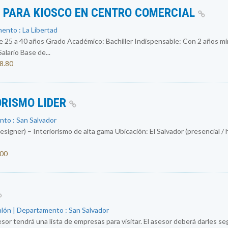
S PARA KIOSCO EN CENTRO COMERCIAL
ento : La Libertad
 a 40 años Grado Académico: Bachiller Indispensable: Con 2 años mín
ario Base de...
08.80
ORISMO LIDER
nto : San Salvador
igner) – Interiorismo de alta gama Ubicación: El Salvador (presencial / 
000
alón | Departamento : San Salvador
sor tendrá una lista de empresas para visitar. El asesor deberá darles segu