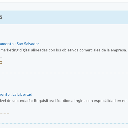
S
tamento : San Salvador
e marketing digital alineadas con los objetivos comerciales de la empresa.
..
50
ento : La Libertad
ivel de secundaria: Requisitos: Lic. Idioma Ingles con especialidad en e
------