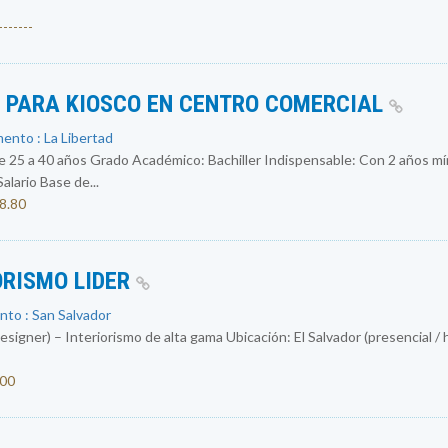
------
S PARA KIOSCO EN CENTRO COMERCIAL
ento : La Libertad
 a 40 años Grado Académico: Bachiller Indispensable: Con 2 años mín
ario Base de...
08.80
ORISMO LIDER
nto : San Salvador
igner) – Interiorismo de alta gama Ubicación: El Salvador (presencial / 
000