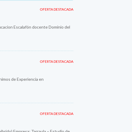
OFERTA DESTACADA
ducacion Escalafón docente Dominio del
OFERTA DESTACADA
imos de Experiencia en
OFERTA DESTACADA
híbrido) Empresa: Tarraula – Estudio de