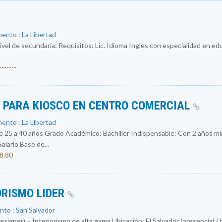
ento : La Libertad
ivel de secundaria: Requisitos: Lic. Idioma Ingles con especialidad en e
------
S PARA KIOSCO EN CENTRO COMERCIAL
ento : La Libertad
 a 40 años Grado Académico: Bachiller Indispensable: Con 2 años mín
ario Base de...
08.80
ORISMO LIDER
nto : San Salvador
igner) – Interiorismo de alta gama Ubicación: El Salvador (presencial / 