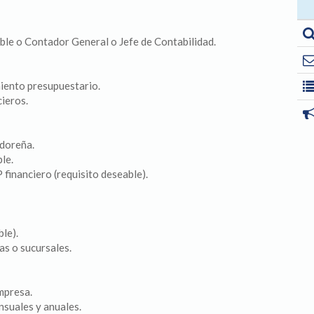
ble o Contador General o Jefe de Contabilidad.
miento presupuestario.
ieros.
adoreña.
le.
financiero (requisito deseable).
le).
as o sucursales.
mpresa.
nsuales y anuales.