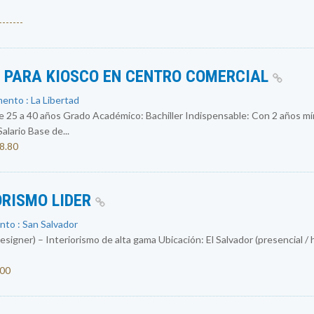
------
S PARA KIOSCO EN CENTRO COMERCIAL
ento : La Libertad
 a 40 años Grado Académico: Bachiller Indispensable: Con 2 años mín
ario Base de...
08.80
ORISMO LIDER
nto : San Salvador
igner) – Interiorismo de alta gama Ubicación: El Salvador (presencial / 
000