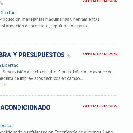
OFERTA DESTACADA
Libertad
producción, manejar las maquinarias y herramientas
ansformación de producto, seguir paso a paso...
OBRA Y PRESUPUESTOS
OFERTA DESTACADA
a Libertad
-Supervisión directa en sitio: Control diario de avance de
mediata de imprevistos técnicos en campo....
utir
E ACONDICIONADO
OFERTA DESTACADA
ibertad
ondicionado o refrigeración Experiencia de al menos 1 año