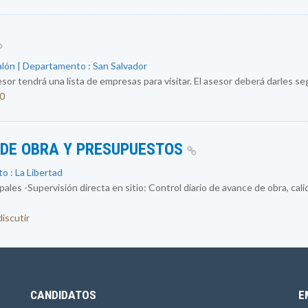
alón | Departamento : San Salvador
sor tendrá una lista de empresas para visitar. El asesor deberá darles segu
50
 DE OBRA Y PRESUPUESTOS
o : La Libertad
ales -Supervisión directa en sitio: Control diario de avance de obra, cal
discutir
CANDIDATOS
E