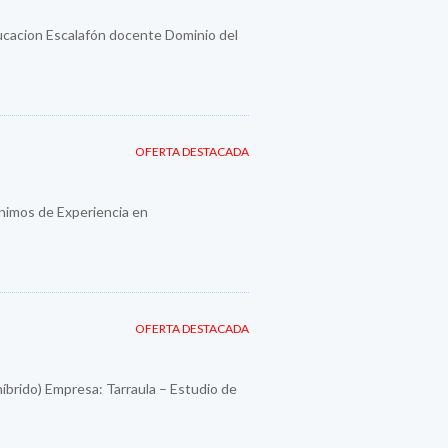
ducacion Escalafón docente Dominio del
OFERTA DESTACADA
imos de Experiencia en
OFERTA DESTACADA
híbrido) Empresa: Tarraula – Estudio de