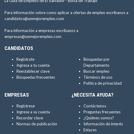
La Guía de Empleos de El Salvador -
Bolsa de Trabajo
Para información sobre como aplicar a ofertas de empleo escríbanos a
candidatos@unmejorempleo.com
Para información a empresas escríbanos a
empresas@unmejorempleo.com
CANDIDATOS
Regístrate
Búsquedas por
Ingresa a tu cuenta
Departamento
Reestablecer clave
Buscar empleo
Búsquedas frecuentes
Términos de uso
Política de privacidad
EMPRESAS
¿NECESITA AYUDA?
Regístrese
Contáctenos
Ingrese a su cuenta
Preguntas frecuentes
Recordar clave
¿Quiénes somos?
Normas de publicación
Información de interés
Enlaces