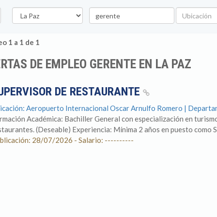
Departamento
Palabra
Ubicación
clave
o 1 a 1 de 1
RTAS DE EMPLEO GERENTE EN LA PAZ
UPERVISOR DE RESTAURANTE
icación: Aeropuerto Internacional Oscar Arnulfo Romero | Departa
rmación Académica: Bachiller General con especialización en turism
staurantes. (Deseable) Experiencia: Mínima 2 años en puesto como Su
blicación: 28/07/2026 - Salario: ----------