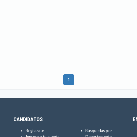
1
CANDIDATOS
E
Regístrate
Búsquedas por
Ingresa a tu cuenta
Departamento