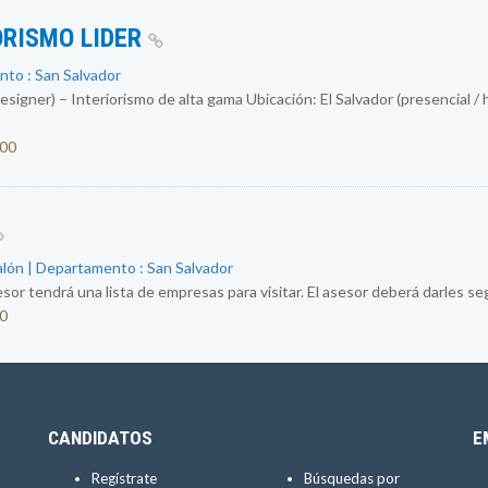
ORISMO LIDER
nto : San Salvador
igner) – Interiorismo de alta gama Ubicación: El Salvador (presencial / 
000
alón | Departamento : San Salvador
sor tendrá una lista de empresas para visitar. El asesor deberá darles segu
50
CANDIDATOS
E
Regístrate
Búsquedas por