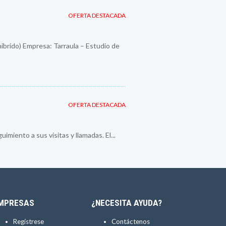
OFERTA DESTACADA
híbrido) Empresa: Tarraula – Estudio de
OFERTA DESTACADA
imiento a sus visitas y llamadas. El...
MPRESAS
¿NECESITA AYUDA?
Regístrese
Contáctenos