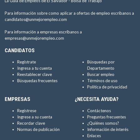
La Guía de Empleos de El Salvador -
Bolsa de Trabajo
Para información sobre como aplicar a ofertas de empleo escríbanos a
candidatos@unmejorempleo.com
Para información a empresas escríbanos a
empresas@unmejorempleo.com
CANDIDATOS
Regístrate
Búsquedas por
Ingresa a tu cuenta
Departamento
Reestablecer clave
Buscar empleo
Búsquedas frecuentes
Términos de uso
Política de privacidad
EMPRESAS
¿NECESITA AYUDA?
Regístrese
Contáctenos
Ingrese a su cuenta
Preguntas frecuentes
Recordar clave
¿Quiénes somos?
Normas de publicación
Información de interés
Enlaces