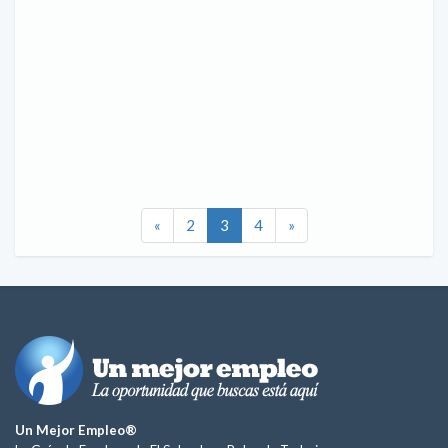
«
2
3
4
»
Un Mejor Empleo®