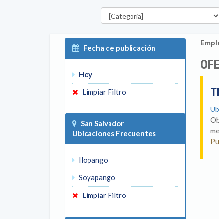
Categorías
Emple
Fecha de publicación
OFE
Hoy
T
Limpiar Filtro
Ub
Ob
San Salvador
me
Ubicaciones Frecuentes
Pu
Ilopango
Soyapango
Limpiar Filtro