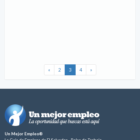
«
2
3
4
»
Un Mejor Empleo®