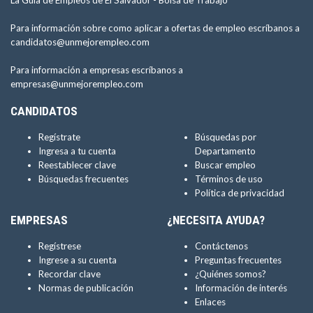
La Guía de Empleos de El Salvador -
Bolsa de Trabajo
Para información sobre como aplicar a ofertas de empleo escríbanos a
candidatos@unmejorempleo.com
Para información a empresas escríbanos a
empresas@unmejorempleo.com
CANDIDATOS
Regístrate
Búsquedas por
Ingresa a tu cuenta
Departamento
Reestablecer clave
Buscar empleo
Búsquedas frecuentes
Términos de uso
Política de privacidad
EMPRESAS
¿NECESITA AYUDA?
Regístrese
Contáctenos
Ingrese a su cuenta
Preguntas frecuentes
Recordar clave
¿Quiénes somos?
Normas de publicación
Información de interés
Enlaces