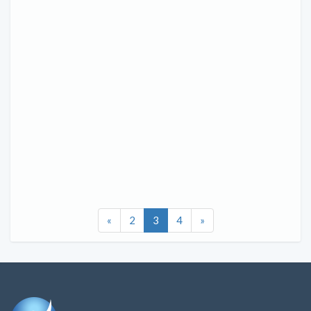
«
2
3
4
»