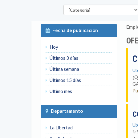
Categorías
Emple
Fecha de publicación
OFE
Hoy
C
Últimos 3 días
Última semana
Ub
¿Q
Últimos 15 días
GA
Pu
Último mes
Departamento
C
Ub
La Libertad
✨ 