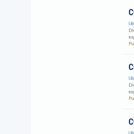
C
Ub
Di
ex
Pu
C
Ub
Di
ex
Pu
C
Ub