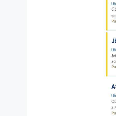
Ub
C
em
Pu
J
Ub
Je
ad
Pu
A
Ub
Ob
al
Pu