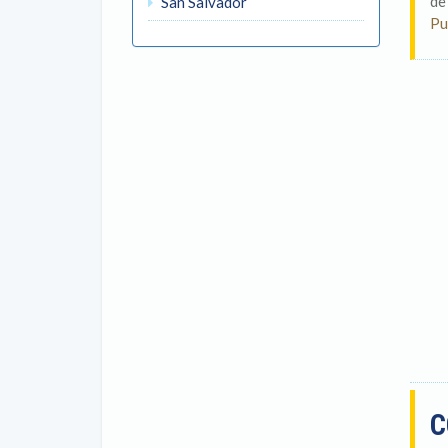
de
San Salvador
Pu
C