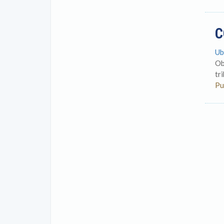
C
Ub
Ob
tr
Pu