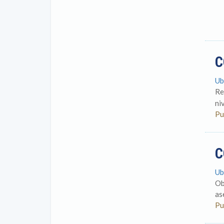
C
Ub
Re
ni
Pu
C
Ub
Ob
as
Pu