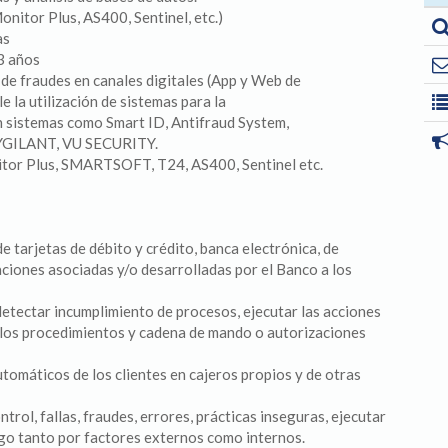
nitor Plus, AS400, Sentinel, etc.)
as
3 años
de fraudes en canales digitales (App y Web de
e la utilización de sistemas para la
n sistemas como Smart ID, Antifraud System,
AYGILANT, VU SECURITY.
itor Plus, SMARTSOFT, T24, AS400, Sentinel etc.
e tarjetas de débito y crédito, banca electrónica, de
ciones asociadas y/o desarrolladas por el Banco a los
 detectar incumplimiento de procesos, ejecutar las acciones
a los procedimientos y cadena de mando o autorizaciones
tomáticos de los clientes en cajeros propios y de otras
ntrol, fallas, fraudes, errores, prácticas inseguras, ejecutar
esgo tanto por factores externos como internos.