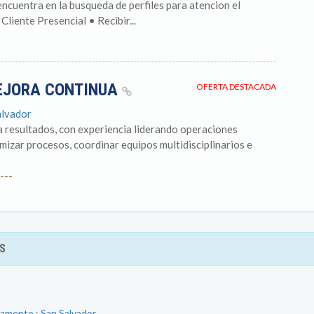
encuentra en la busqueda de perfiles para atencion el
Cliente Presencial • Recibir...
MEJORA CONTINUA
OFERTA DESTACADA
alvador
a resultados, con experiencia liderando operaciones
imizar procesos, coordinar equipos multidisciplinarios e
---
S
tamento : San Salvador