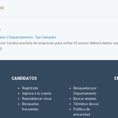
000
alón | Departamento : San Salvador
sor tendrá una lista de empresas para visitar. El asesor deberá darles segu
50
CANDIDATOS
E
Regístrate
Búsquedas por
Ingresa a tu cuenta
Departamento
Reestablecer clave
Buscar empleo
Búsquedas
Términos de uso
frecuentes
Política de
privacidad