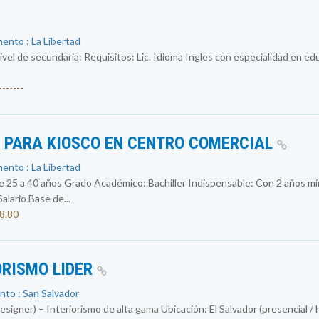
ento : La Libertad
ivel de secundaria: Requisitos: Lic. Idioma Ingles con especialidad en e
------
S PARA KIOSCO EN CENTRO COMERCIAL
ento : La Libertad
 a 40 años Grado Académico: Bachiller Indispensable: Con 2 años mín
ario Base de...
08.80
ORISMO LIDER
nto : San Salvador
igner) – Interiorismo de alta gama Ubicación: El Salvador (presencial / 