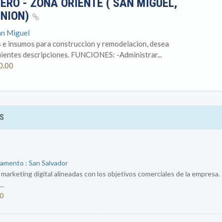
ERO - ZONA ORIENTE ( SAN MIGUEL,
UNION)
an Miguel
s e insumos para construccion y remodelacion, desea
uientes descripciones. FUNCIONES: -Administrar...
0.00
S
tamento : San Salvador
e marketing digital alineadas con los objetivos comerciales de la empresa.
..
50