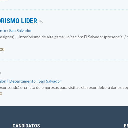
ORISMO LIDER
nto : San Salvador
igner) – Interiorismo de alta gama Ubicación: El Salvador (presencial / 
000
alón | Departamento : San Salvador
sor tendrá una lista de empresas para visitar. El asesor deberá darles segu
50
CANDIDATOS
E