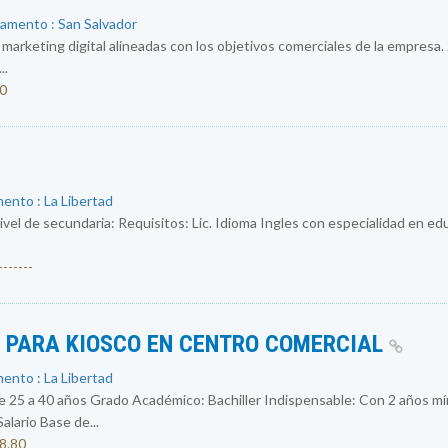
tamento : San Salvador
e marketing digital alineadas con los objetivos comerciales de la empresa.
..
50
ento : La Libertad
ivel de secundaria: Requisitos: Lic. Idioma Ingles con especialidad en e
------
S PARA KIOSCO EN CENTRO COMERCIAL
ento : La Libertad
 a 40 años Grado Académico: Bachiller Indispensable: Con 2 años mín
ario Base de...
08.80